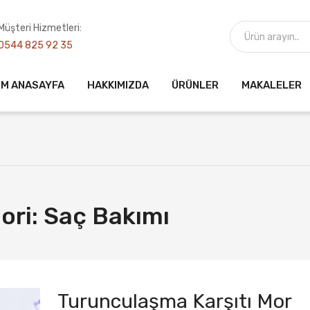
Müşteri Hizmetleri:
0544 825 92 35
UM ANASAYFA
HAKKIMIZDA
ÜRÜNLER
MAKALELER
ori:
Saç Bakımı
Turunculaşma Karşıtı Mor