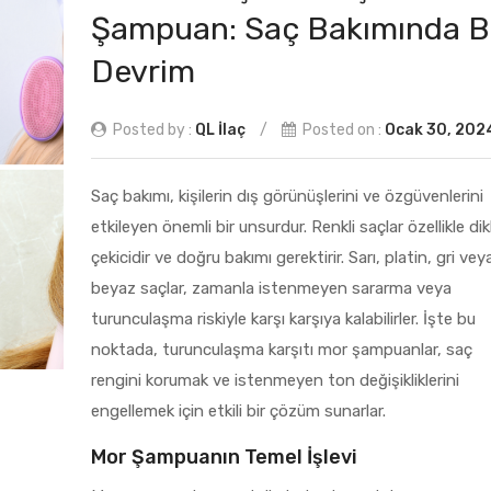
Şampuan: Saç Bakımında B
Devrim
Posted by :
QL İlaç
/
Posted on :
Ocak 30, 202
Saç bakımı, kişilerin dış görünüşlerini ve özgüvenlerini
etkileyen önemli bir unsurdur. Renkli saçlar özellikle di
çekicidir ve doğru bakımı gerektirir. Sarı, platin, gri vey
beyaz saçlar, zamanla istenmeyen sararma veya
turunculaşma riskiyle karşı karşıya kalabilirler. İşte bu
noktada, turunculaşma karşıtı mor şampuanlar, saç
rengini korumak ve istenmeyen ton değişikliklerini
engellemek için etkili bir çözüm sunarlar.
Mor Şampuanın Temel İşlevi