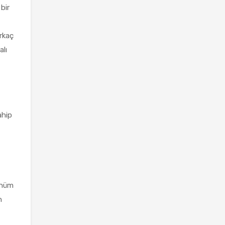
bir
rkaç
alı
ahip
rünüm
n