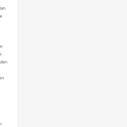
lan
ye
r.
i
eden
den
n