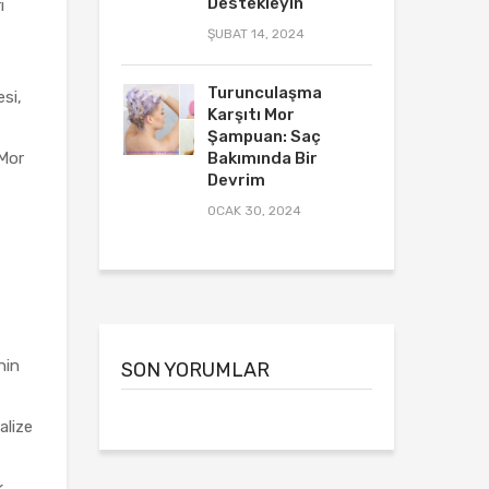
Destekleyin
ı
ŞUBAT 14, 2024
Turunculaşma
esi,
Karşıtı Mor
Şampuan: Saç
 Mor
Bakımında Bir
Devrim
OCAK 30, 2024
nin
SON YORUMLAR
alize
k