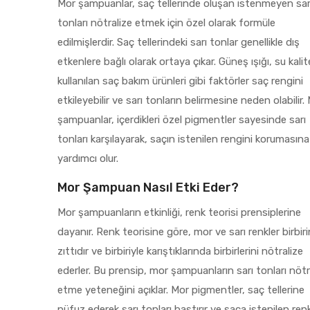
Mor şampuanlar, saç tellerinde oluşan istenmeyen sar
tonları nötralize etmek için özel olarak formüle
edilmişlerdir. Saç tellerindeki sarı tonlar genellikle dış
etkenlere bağlı olarak ortaya çıkar. Güneş ışığı, su kalit
kullanılan saç bakım ürünleri gibi faktörler saç rengini
etkileyebilir ve sarı tonların belirmesine neden olabilir.
şampuanlar, içerdikleri özel pigmentler sayesinde sarı
tonları karşılayarak, saçın istenilen rengini korumasına
yardımcı olur.
Mor Şampuan Nasıl Etki Eder?
Mor şampuanların etkinliği, renk teorisi prensiplerine
dayanır. Renk teorisine göre, mor ve sarı renkler birbiri
zıttıdır ve birbiriyle karıştıklarında birbirlerini nötralize
ederler. Bu prensip, mor şampuanların sarı tonları nötr
etme yeteneğini açıklar. Mor pigmentler, saç tellerine
nüfuz ederek sarı tonları bastırır ve saça istenilen ren