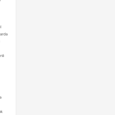
l
larda
i
nli
ı
a
ık