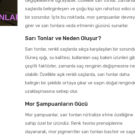
değişikliklerine uğrayabilir. Özellikle sarı tonlar, zamanla
saçlarda belirginleşen ve çoğu kişi için rahatsız edici o
bir sorundur. İşte bu noktada, mor şampuanlar devre
girer ve sarı tonlara veda etmenin gücünü sunarlar.
Sarı Tonlar ve Neden Oluşur?
Sarı tonlar, renkli saçlarda sıkça karşılaşılan bir sorundu
Güneş ışığı, su kalitesi, kullanılan saç bakım ürünleri gib
çeşitli faktörler, zamanla saç renginin değişmesine n
olabilir. Özellikle açık renkli saçlarda, sarı tonlar daha
belirgin bir şekilde ortaya çıkar ve saçın doğal rengin
uzaklaşmasına sebep olur.
Mor Şampuanların Gücü
Mor şampuanlar, sarı tonları nötralize etme özelliğine
sahip özel bir üründür. Renk teorisi prensiplerine
dayanarak, mor pigmentler sarı tonları bastırır ve saçı