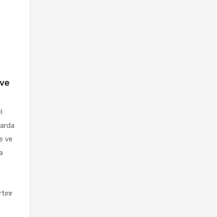
 ve
l
larda
ne ve
a
tırır