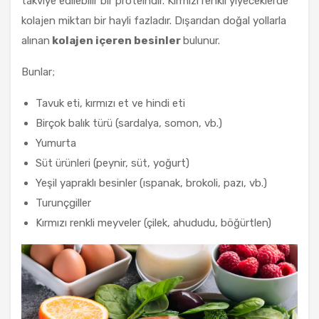
takviye edilebilir bir proteindir. Kırmızı renkli yiyeceklerde
kolajen miktarı bir hayli fazladır. Dışarıdan doğal yollarla
alınan
kolajen içeren besinler
bulunur.
Bunlar;
Tavuk eti, kırmızı et ve hindi eti
Birçok balık türü (sardalya, somon, vb.)
Yumurta
Süt ürünleri (peynir, süt, yoğurt)
Yeşil yapraklı besinler (ıspanak, brokoli, pazı, vb.)
Turunçgiller
Kırmızı renkli meyveler (çilek, ahududu, böğürtlen)