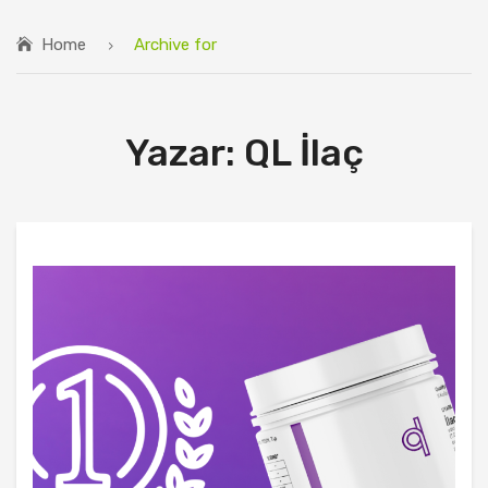
QL SERUM ANASAYFA
Home
Archive for
HAKKIMIZDA
ÜRÜNLER
Yazar:
QL İlaç
MAKALELER
İLETIŞIM