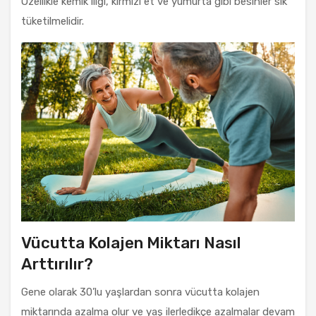
Özellikle kemik iliği, kırmızı et ve yumurta gibi besinler sık
tüketilmelidir.
Vücutta Kolajen Miktarı Nasıl
Arttırılır?
Gene olarak 30’lu yaşlardan sonra vücutta kolajen
miktarında azalma olur ve yaş ilerledikçe azalmalar devam